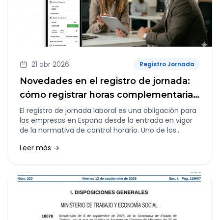
21 abr 2026
Registro Jornada
Novedades en el registro de jornada:
cómo registrar horas complementarias
y extraordinarias
El registro de jornada laboral es una obligación para
las empresas en España desde la entrada en vigor
de la normativa de control horario. Uno de los
aspectos que más dudas genera es cómo registrar
Leer más →
correctamente las horas complementarias y
extraordinarias.