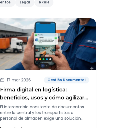
ventos
Legal
RRHH
17 mar 2026
Gestión Documental
Firma digital en logística:
beneficios, usos y cómo agilizar
documentos
El intercambio constante de documentos
entre la central y los transportistas o
personal de almacén exige una solución
que elimine las barreras físicas.