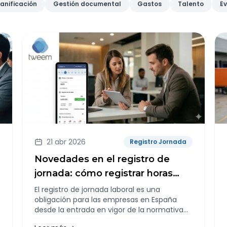
lanificación
Gestión documental
Gastos
Talento
E
21 abr 2026
Registro Jornada
Novedades en el registro de
jornada: cómo registrar horas
complementarias y
El registro de jornada laboral es una
obligación para las empresas en España
extraordinarias
desde la entrada en vigor de la normativa
de control horario. Uno de los aspectos que