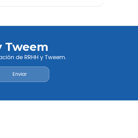
¿Cuándo entrará en vigor? ¿Cómo afectará
a la organización del trabajo?
 y Tweem
ización de RRHH y Tweem.
Enviar