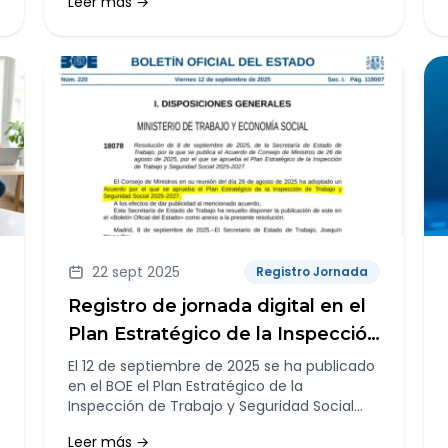
Leer más →
más dudas genera es cómo registrar
correctamente las horas complementarias
y extraordinarias.
22 sept 2025
Registro Jornada
Registro de jornada digital en el
Plan Estratégico de la Inspección
de Trabajo y Seguridad Social
El 12 de septiembre de 2025 se ha publicado
en el BOE el Plan Estratégico de la
2025-2027
Inspección de Trabajo y Seguridad Social
2025-2027 aprobado en Consejo de
Leer más →
Ministros.