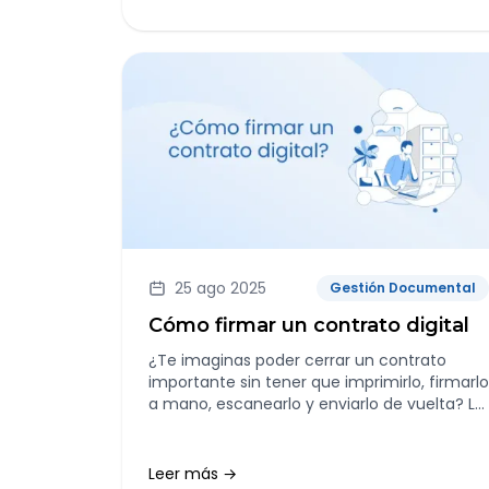
25 ago 2025
Gestión Documental
Cómo firmar un contrato digital
¿Te imaginas poder cerrar un contrato
importante sin tener que imprimirlo, firmarlo
a mano, escanearlo y enviarlo de vuelta? La
firma digital lo hace posible, y no solo eso, lo
hace de forma segura, legal y desde
cualquier lugar del mundo.
Leer más →