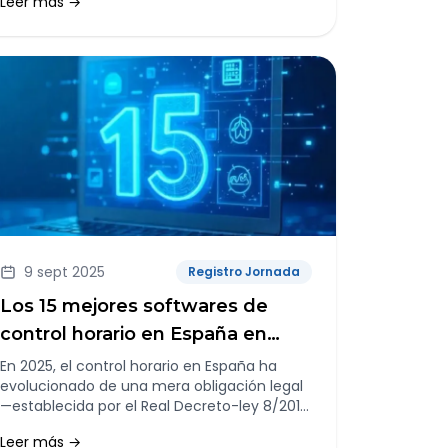
Leer más →
9 sept 2025
Registro Jornada
Los 15 mejores softwares de
control horario en España en
2025
En 2025, el control horario en España ha
evolucionado de una mera obligación legal
—establecida por el Real Decreto-ley 8/2019
— en una herramienta clave de gestión
Leer más →
empresarial.