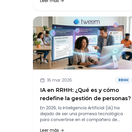
Leer más →
mejor cómo pagan, cómo promocionan y
qué criterios utilizan para justificar las
diferencias retributivas dentro de la plantilla.
16 mar 2026
RRHH
IA en RRHH: ¿Qué es y cómo
redefine la gestión de personas?
En 2026, la Inteligencia Artificial (IA) ha
dejado de ser una promesa tecnológica
para convertirse en el compañero de
escritorio indispensable en cualquier
Leer más →
departamento de Recursos Humanos.