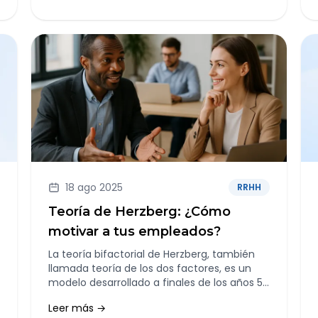
18 ago 2025
RRHH
Teoría de Herzberg: ¿Cómo
motivar a tus empleados?
La teoría bifactorial de Herzberg, también
llamada teoría de los dos factores, es un
modelo desarrollado a finales de los años 50
que busca explicar qué influye realmente
Leer más →
en la motivación y satisfacción en el trabajo