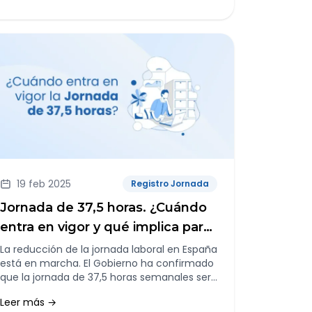
19 feb 2025
Registro Jornada
Jornada de 37,5 horas. ¿Cuándo
entra en vigor y qué implica para
tu empresa?
La reducción de la jornada laboral en España
está en marcha. El Gobierno ha confirmado
que la jornada de 37,5 horas semanales será
una realidad en los próximos meses. Pero,
Leer más →
¿qué significa esto para las empresas?