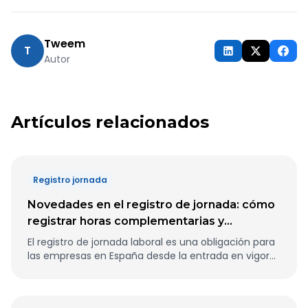
Tweem
T
Autor
Artículos relacionados
Registro jornada
Novedades en el registro de jornada: cómo
registrar horas complementarias y
extraordinarias
El registro de jornada laboral es una obligación para
las empresas en España desde la entrada en vigor
de la normativa de control horario. Uno de los
aspectos que más dudas genera es cómo registrar
correctamente las horas complementarias y