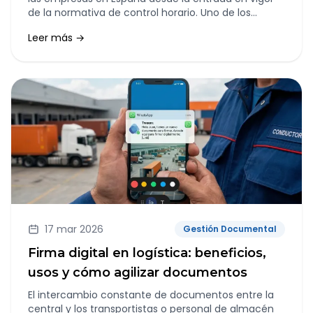
de la normativa de control horario. Uno de los
aspectos que más dudas genera es cómo registrar
Leer más →
correctamente las horas complementarias y
extraordinarias.
17 mar 2026
Gestión Documental
Firma digital en logística: beneficios,
usos y cómo agilizar documentos
El intercambio constante de documentos entre la
central y los transportistas o personal de almacén