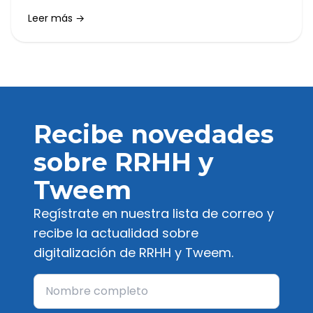
en los próximos meses. Pero, ¿qué significa esto
Leer más →
para las empresas? ¿Cuándo entrará en vigor?
¿Cómo afectará a la organización del trabajo?
Recibe novedades
sobre RRHH y
Tweem
Regístrate en nuestra lista de correo y
recibe la actualidad sobre
digitalización de RRHH y Tweem.