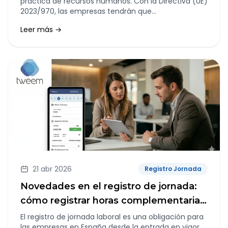
práctica de recursos humanos. Con la Directiva (UE)
2023/970, las empresas tendrán que
acostumbrarse a explicar mejor cómo pagan, cómo
Leer más →
promocionan y qué criterios utilizan para justificar
las diferencias retributivas dentro de la plantilla.
21 abr 2026
Registro Jornada
Novedades en el registro de jornada:
cómo registrar horas complementarias
y extraordinarias
El registro de jornada laboral es una obligación para
las empresas en España desde la entrada en vigor