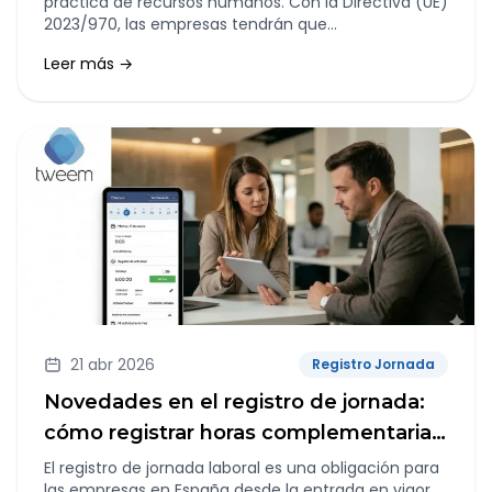
práctica de recursos humanos. Con la Directiva (UE)
2023/970, las empresas tendrán que
acostumbrarse a explicar mejor cómo pagan, cómo
Leer más →
promocionan y qué criterios utilizan para justificar
las diferencias retributivas dentro de la plantilla.
21 abr 2026
Registro Jornada
Novedades en el registro de jornada:
cómo registrar horas complementarias
y extraordinarias
El registro de jornada laboral es una obligación para
las empresas en España desde la entrada en vigor