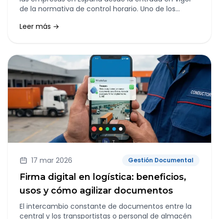
de la normativa de control horario. Uno de los
aspectos que más dudas genera es cómo registrar
Leer más →
correctamente las horas complementarias y
extraordinarias.
17 mar 2026
Gestión Documental
Firma digital en logística: beneficios,
usos y cómo agilizar documentos
El intercambio constante de documentos entre la
central y los transportistas o personal de almacén