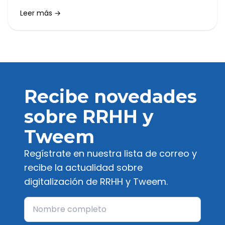
en los próximos meses. Pero, ¿qué significa esto
Leer más →
para las empresas? ¿Cuándo entrará en vigor?
¿Cómo afectará a la organización del trabajo?
Recibe novedades
sobre RRHH y
Tweem
Regístrate en nuestra lista de correo y
recibe la actualidad sobre
digitalización de RRHH y Tweem.